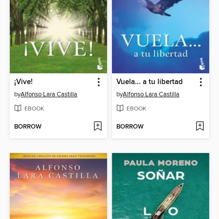
¡Vive!
Vuela... a tu libertad
by
Alfonso Lara Castilla
by
Alfonso Lara Castilla
EBOOK
EBOOK
BORROW
BORROW