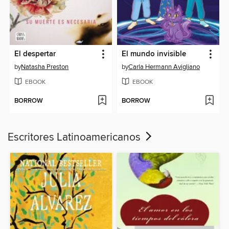
El despertar
El mundo invisible
by
Natasha Preston
by
Carla Hermann Avigliano
EBOOK
EBOOK
BORROW
BORROW
Escritores Latinoamericanos