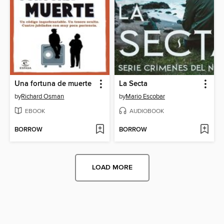
Una fortuna de muerte
La Secta
by
Richard Osman
by
Mario Escobar
EBOOK
AUDIOBOOK
BORROW
BORROW
LOAD MORE