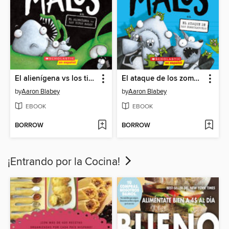
El alienígena vs los tipos malos
El ataque de los zombigatitos
by
Aaron Blabey
by
Aaron Blabey
EBOOK
EBOOK
BORROW
BORROW
¡Entrando por la Cocina!