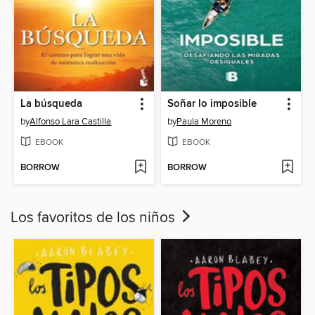
La búsqueda
Soñar lo imposible
by
Alfonso Lara Castilla
by
Paula Moreno
EBOOK
EBOOK
BORROW
BORROW
Los favoritos de los niños