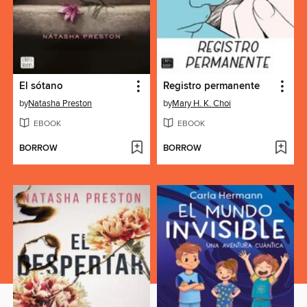
El sótano
Registro permanente
by
Natasha Preston
by
Mary H. K. Choi
EBOOK
EBOOK
BORROW
BORROW