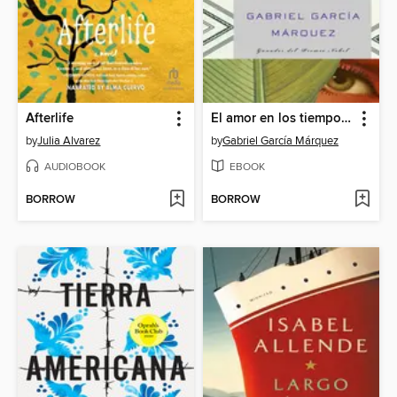
Afterlife
El amor en los tiempos del cólera
by
Julia Alvarez
by
Gabriel García Márquez
AUDIOBOOK
EBOOK
BORROW
BORROW