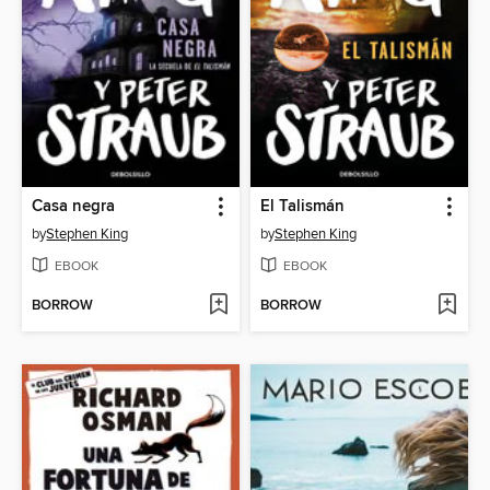
Casa negra
El Talismán
by
Stephen King
by
Stephen King
EBOOK
EBOOK
BORROW
BORROW