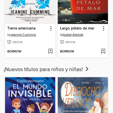
Tierra americana
Largo pétalo de mar
by
Jeanine Cummins
by
Isabel Allende
EBOOK
EBOOK
BORROW
BORROW
¡Nuevos títulos para niños y niñas!