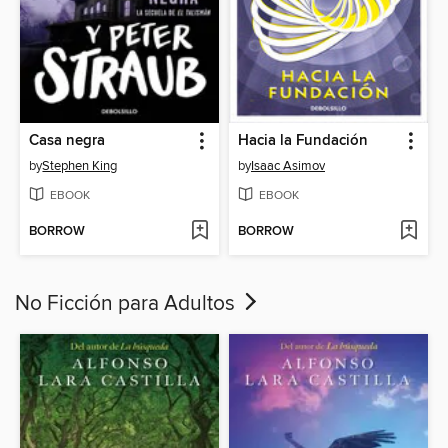
Casa negra
Hacia la Fundación
by
Stephen King
by
Isaac Asimov
EBOOK
EBOOK
BORROW
BORROW
No Ficción para Adultos