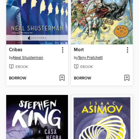
Cribas
Mort
by
Neal Shusterman
by
Terry Pratchett
EBOOK
EBOOK
BORROW
BORROW