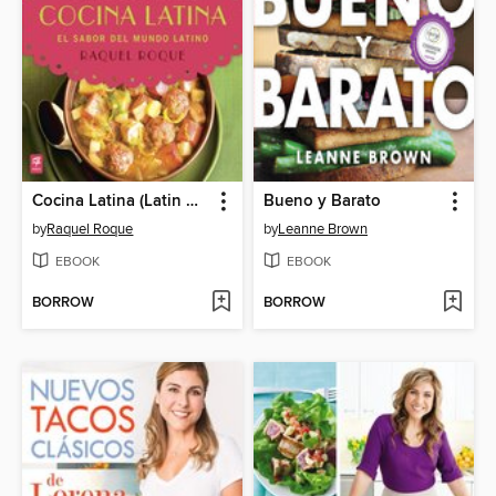
Cocina Latina (Latin Cooking)
Bueno y Barato
by
Raquel Roque
by
Leanne Brown
EBOOK
EBOOK
BORROW
BORROW