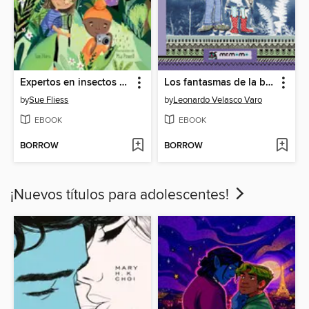
Expertos en insectos en la selva tropical
Los fantasmas de la batalla de Bariloche
by
Sue Fliess
by
Leonardo Velasco Varo
EBOOK
EBOOK
BORROW
BORROW
¡Nuevos títulos para adolescentes!