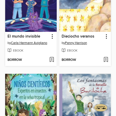
El mundo invisible
Dieciocho veranos
by
Carla Hermann Avigliano
by
Penny Harrison
EBOOK
EBOOK
BORROW
BORROW