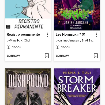
Registro permanente
Les Normaux nº 01
by
Mary H. K. Choi
by
Janine Janssen y S. Al Sabado
EBOOK
EBOOK
BORROW
BORROW