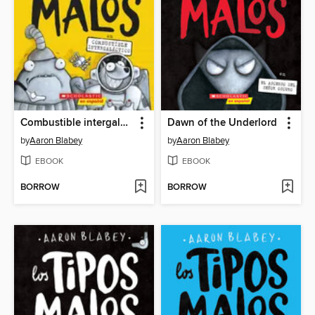
Combustible intergaláctico
Dawn of the Underlord
by
Aaron Blabey
by
Aaron Blabey
EBOOK
EBOOK
BORROW
BORROW