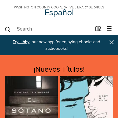
WASHINGTON COUNTY COOPERATIVE LIBRARY SERVICES
Español
×
Try Libby
, our new app for enjoying ebooks and
audiobooks!
¡Nuevos Títulos!